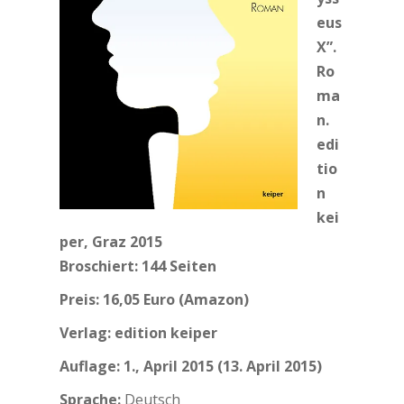
eus
X”.
Ro
ma
n.
edi
tio
n
kei
per, Graz 2015
Broschiert:
144 Seiten
Preis: 16,05 Euro (Amazon)
Verlag: edition keiper
Auflage: 1., April 2015 (13. April 2015)
Sprache:
Deutsch