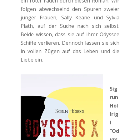
ein roter Faden durch diesen Roman. Wir
folgen abwechselnd den Spuren zweier
junger Frauen, Sally Keane und Sylvia
Plath, auf der Suche nach sich selbst.
Beide wissen, dass sie auf ihrer Odyssee
Schiffe verlieren. Dennoch lassen sie sich
in vollen Zügen auf das Leben und die
Liebe ein.
Sig
run
Höl
lrig
l
“Od
yss